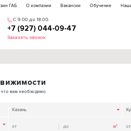
зин ГАБ
О компании
Вакансии
Обучение
Наш
C 9:00 до 18:00.
+7 (927) 044-09-47
Заказать звонок
Продажа
движимости
ьный участок
Офис
ьное здание
Торговое помещение
 что вам необходимо.
бщепит
Свободного назначения
с-центр
Склад
Казань
Ку
вый центр
Бизнес