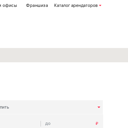
и офисы
Франшиза
Каталог арендаторов
База объектов
коммерческой
недвижимости
по всей России
пить
Подробнее