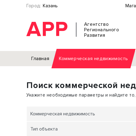
Город:
Казань
Мага
АРР
Агентство
Регионального
Развития
Главная
Коммерческая недвижимость
Аренда
Поиск коммерческой не
Офис
Земел
Торговое помещение
Отдел
Укажите необходимые параметры и найдите то,
Свободного назначения
Под о
Склад
Бизне
Коммерческая недвижимость
Производство
Торго
Тип объекта